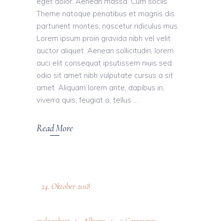
eget dolor. Aenean massa. Cum sociis
Theme natoque penatibus et magnis dis
parturient montes, nascetur ridiculus mus.
Lorem ipsum proin gravida nibh vel velit
auctor aliquet. Aenean sollicitudin, lorem
auci elit consequat ipsutissem niuis sed
odio sit amet nibh vulputate cursus a sit
amet. Aliquam lorem ante, dapibus in,
viverra quis, feugiat a, tellus
Read More
24. Oktober 2018
melneubert
Albums
0 Comments