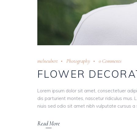
melneubert
Photography
0 Comments
FLOWER DECORA
Lorem ipsum dolor sit amet, consectetuer adi
dis parturient montes, nascetur ridiculus mus. L
niuis sed odio sit amet nibh vulputate cursus a s
Read More