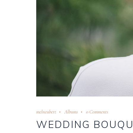
melneubert
Albums
0 Comments
WEDDING BOUQU